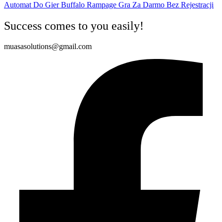
Automat Do Gier Buffalo Rampage Gra Za Darmo Bez Rejestracji
Success comes to you easily!
muasasolutions@gmail.com