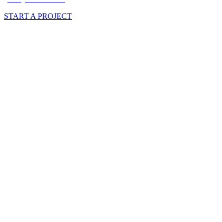
START A PROJECT