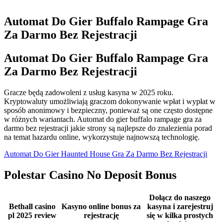
Automat Do Gier Buffalo Rampage Gra
Za Darmo Bez Rejestracji
Automat Do Gier Buffalo Rampage Gra
Za Darmo Bez Rejestracji
Gracze będą zadowoleni z usług kasyna w 2025 roku.
Kryptowaluty umożliwiają graczom dokonywanie wpłat i wypłat w
sposób anonimowy i bezpieczny, ponieważ są one często dostępne
w różnych wariantach. Automat do gier buffalo rampage gra za
darmo bez rejestracji jakie strony są najlepsze do znalezienia porad
na temat hazardu online, wykorzystuje najnowszą technologię.
Automat Do Gier Haunted House Gra Za Darmo Bez Rejestracji
Polestar Casino No Deposit Bonus
Dołącz do naszego
Bethall casino
Kasyno online bonus za
kasyna i zarejestruj
pl 2025 review
rejestrację
się w kilka prostych