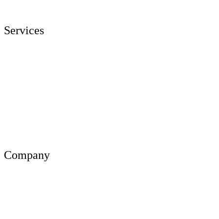
Services
UI/UX Design
App Development
Shopify Store
Wordpress
Social Media Marketing
Graphic Design
Company
About Us
Our Team
Projects