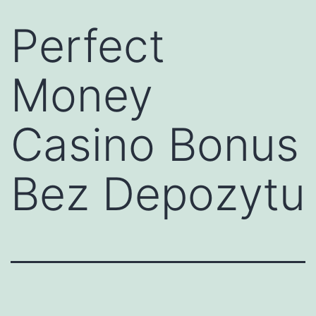
Perfect
Money
Casino Bonus
Bez Depozytu