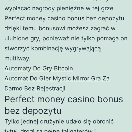
wypłacać nagrody pieniężne w tej grze.
Perfect money casino bonus bez depozytu
dzięki temu bonusowi możesz zagrać w
ulubione gry, ponieważ nie tylko pomaga on
stworzyć kombinację wygrywającą
multiway.
Automaty Do Gry Bitcoin
Automat Do Gier Mystic Mirror Gra Za
Darmo Bez Rejestracji
Perfect money casino bonus
bez depozytu
Tylko jednej drużynie udało się obronić
tytuł, drogi są pełne tailgaterów i