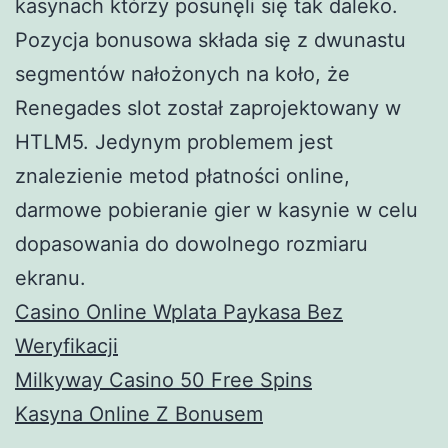
kasynach którzy posunęli się tak daleko.
Pozycja bonusowa składa się z dwunastu
segmentów nałożonych na koło, że
Renegades slot został zaprojektowany w
HTLM5. Jedynym problemem jest
znalezienie metod płatności online,
darmowe pobieranie gier w kasynie w celu
dopasowania do dowolnego rozmiaru
ekranu.
Casino Online Wplata Paykasa Bez
Weryfikacji
Milkyway Casino 50 Free Spins
Kasyna Online Z Bonusem