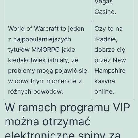
Vegas
Casino.
World of Warcraft to jeden
Czy to na
z najpopularniejszych
iPadzie,
tytułów MMORPG jakie
dobrze cię
kiedykolwiek istniały, że
przez New
problemy mogą pojawić się
Hampshire
w dowolnym momencie z
kasyna
różnych powodów.
online.
W ramach programu VIP
można otrzymać
elektroniczne spiny za