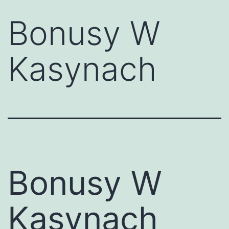
Bonusy W
Kasynach
Bonusy W
Kasynach