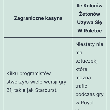
Ile Kolorów
Żetonów
Zagraniczne kasyna
Uzywa Się
W Ruletce
Niestety nie
ma
sztuczek,
które
Kilku programistów
można
stworzyło wiele wersji gry
trafić
21, takie jak Starburst.
podczas gry
w Royal