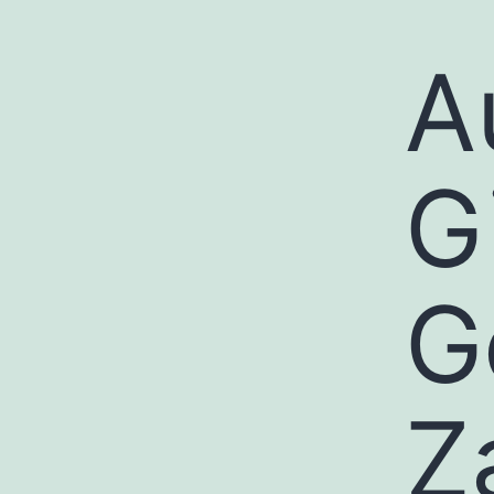
A
G
G
Z