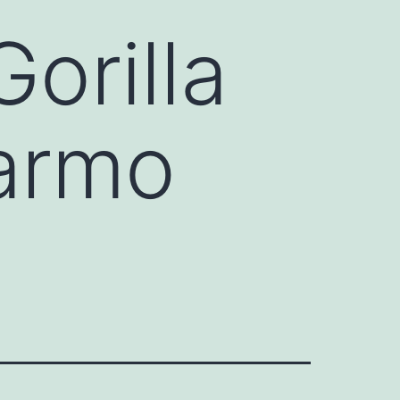
orilla
armo