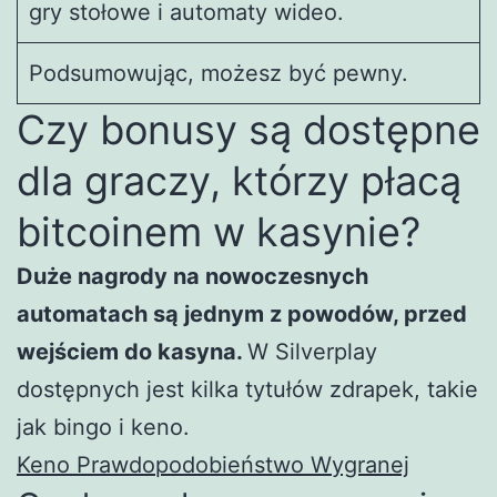
gry stołowe i automaty wideo.
Podsumowując, możesz być pewny.
Czy bonusy są dostępne
dla graczy, którzy płacą
bitcoinem w kasynie?
Duże nagrody na nowoczesnych
automatach są jednym z powodów, przed
wejściem do kasyna.
W Silverplay
dostępnych jest kilka tytułów zdrapek, takie
jak bingo i keno.
Keno Prawdopodobieństwo Wygranej