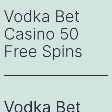
Vodka Bet
Casino 50
Free Spins
Vodka Bet