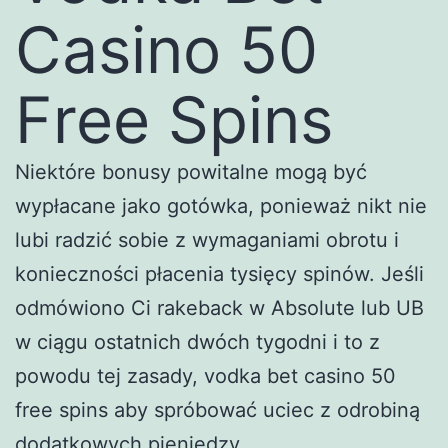
Casino 50
Free Spins
Niektóre bonusy powitalne mogą być
wypłacane jako gotówka, ponieważ nikt nie
lubi radzić sobie z wymaganiami obrotu i
konieczności płacenia tysięcy spinów. Jeśli
odmówiono Ci rakeback w Absolute lub UB
w ciągu ostatnich dwóch tygodni i to z
powodu tej zasady, vodka bet casino 50
free spins aby spróbować uciec z odrobiną
dodatkowych pieniędzy.